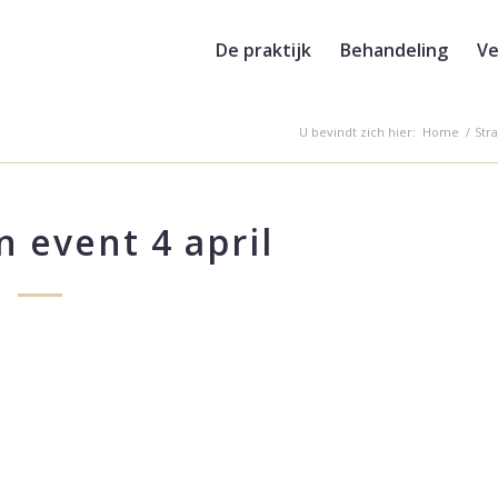
De praktijk
Behandeling
Ve
U bevindt zich hier:
Home
/
Str
 event 4 april