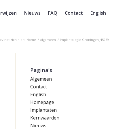
rwijzen
Nieuws
FAQ
Contact
English
evindt zich hier:
Home
/
Algemeen
/
Implantologie Groningen_45959
Pagina’s
Algemeen
Contact
English
Homepage
Implantaten
Kernwaarden
Nieuws