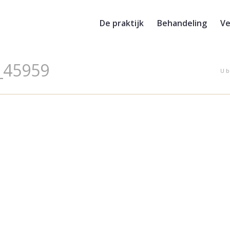
De praktijk
Behandeling
Ve
_45959
U b